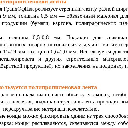
олипропиленовой ленты
я ГрандОфПак реализует стреппинг-ленту разной шир
а 9 мм, толщина 0,5 мм — обвязочный материал для 
 продукции (бумаги, картона, полиграфических изд
, толщина 0,5-0,8 мм. Подходит для упаковки
ьственных товаров, погонажных изделий с малым и с
 15-19 мм, толщина 0,6-1,0 мм. Используется для т
металлопроката и других строительных материало
баритной продукцией, их закрепления на поддонах, п
пользуется полипропиленовая лента
ью материала выполняют обвязку упаковок, штабеле
и на паллетах, поддонах стреппинг-лента проходит по
, перекручивание материала нежелательно.
е концы можно фиксировать одним из трех способов:
варка: концы расплавляются, склеиваются между соб