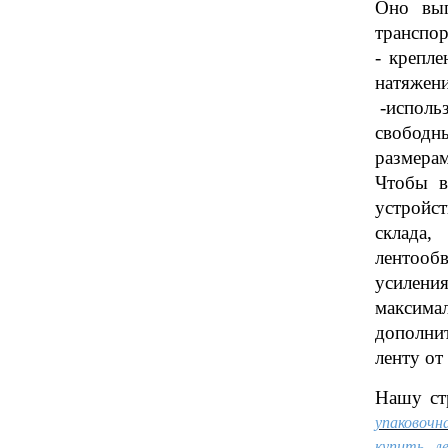
Оно вып
транспор
- крепл
натяжени
-использ
свободн
размерам
Чтобы в
устройс
склада,
лентооб
усилени
максима
дополни
ленту от
Нашу ст
упаковочн
купить л