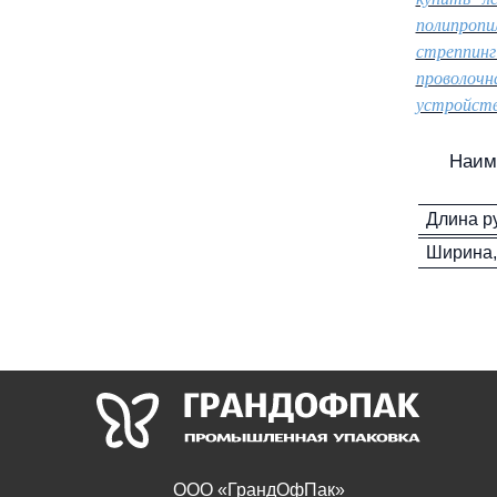
полипропи
стреппинг
проволочн
устройств
Наим
Длина р
Ширина,
ООО «ГрандОфПак»