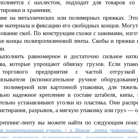
олняется с нахлестом, подходит для товаров со
тировки и хранения;
ение на металлических или полимерных пряжках. Э
е материала и фиксацию его свободных концов. Могу
ование скоб. По конструкции схожи с зажимами, изго
ые концы полипропиленовой ленты. Скобы и пряжки и
и.
ыполнить равномерное и достаточно сильное натя
тва, которые упрощают обвязку грузов. Если упако
 торгового предприятия с частой отгрузкой 
вязывателя (вспомогательное ручное оборудование
я полимерной или картонной упаковки, для тяжел
льно надежное крепление в составе штабеля, кипы, 
тельно устанавливают уголки из пластика. Они расп
 истирания, разрывов, а мягкую упаковку или груз — о
реппинг-ленту вы можете найти по следующим поис
ая полипропиленовая купить + в Минске, лента упаковочная 
енту упаковочную полипропиленовую, полипропиленовая лен