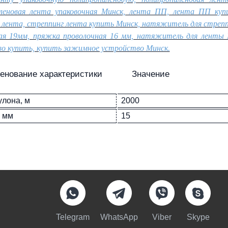
леновая лента упаковочная Минск, лента ПП, лента ПП куп
 лента, стреппинг лента купить Минск, натяжитель для стреп
ая 19мм, пряжка проволочная 16 мм, натяжитель для ленты
о купить, купить зажимное устройство Минск.
енование характеристики
Значение
улона, м
2000
 мм
15
Telegram
WhatsApp
Viber
Skype