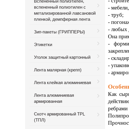
- строит
Вспененный полиэтилен,
вспененный полиэтилен с
- мебели
метализированной лавсановой
- труб;
пленкой, демпферная лента
- погона
- любых 
Зип-пакеты (ГРИППЕРЫ)
Она прим
- форми
Этикетки
закрепле
Уголок защитный картонный
- склади
- упаков
Лента малярная (крепп)
- армиро
Лента клейкая алюминиевая
Особен
Как сыр
Лента алюминиевая
действию
армированная
ребрами
Скотч армированный TPL
Полипро
(ТПЛ)
Прочност