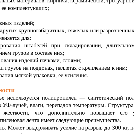
ельных материалов: кирпича, керамической, тротуарной
, ее комплектующих;
жных изделий;
других крупногабаритных, тяжелых или разрозненных
еняется для:
рования штабелей при складировании, длительно
нием грузов в составе них;
рования изделий пачками, слоями;
ки грузов на поддонах, паллетах с креплением к ним;
вания мягкой упаковки, ее усиления.
ности
ье используется полипропилен — синтетический по
 УФ-лучей, влаги, перепадов температуры. Структур
 жесткости, что дополнительно повышает его у
пиленовая лента имеет следующие преимущества.
ь. Может выдерживать усилие на разрыв до 300 кг, не