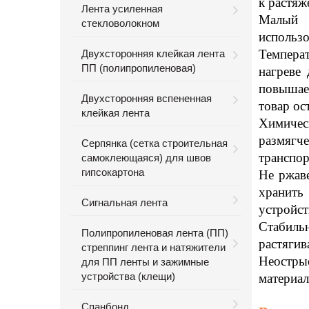
к растяж
Лента усиленная
Малый в
стекловолокном
использо
Температ
Двухсторонняя клейкая лента
ПП (полипропиленовая)
нагреве
повышае
Двухсторонняя вспененная
товар ос
клейкая лента
Химичес
размягч
Серпянка (сетка строительная
транспор
самоклеющаяся) для швов
гипсокартона
Не ржаве
хранить
Сигнальная лента
устройст
Стабиль
Полипропиленовая лента (ПП)
растягив
стреппинг лента и натяжители
Неостры
для ПП ленты и зажимные
устройства (клещи)
материал
Спанбонд