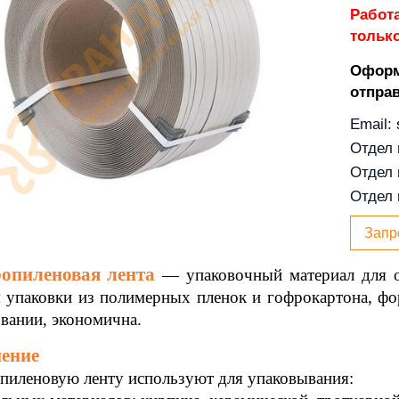
Работ
только
Оформ
отправ
Email:
Отдел
Отдел
Отдел
Запр
опиленовая лента
— упаковочный материал для об
 упаковки из полимерных пленок и гофрокартона, фо
вании, экономична.
ение
пиленовую ленту
используют для упаковывания: