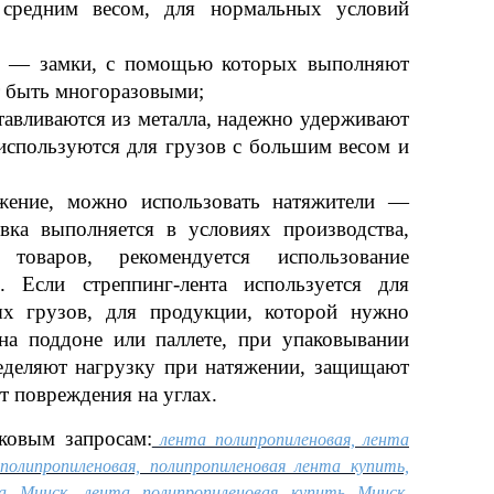
 средним весом, для нормальных условий
то — замки, с помощью которых выполняют
т быть многоразовыми;
тавливаются из металла, надежно удерживают
спользуются для грузов с большим весом и
жение, можно использовать натяжители —
вка выполняется в условиях производства,
товаров, рекомендуется использование
)
.
Если стреппинг-лента используется для
ых грузов, для продукции, которой нужно
на поддоне или паллете, при упаковывании
ределяют нагрузку при натяжении, защищают
т повреждения на углах.
ковым запросам:
лента полипропиленовая, лента
полипропиленовая, полипропиленовая лента купить,
та Минск, лента полипропиленовая купить Минск,