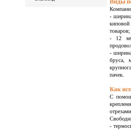
Виды п
Компани
- ширин
киповой
товаров;
- 12 мм
продовол
- ширина
бруса, 
крупнога
пачек.
Как ис
С помощ
креплени
отрезами
Свободны
- термос