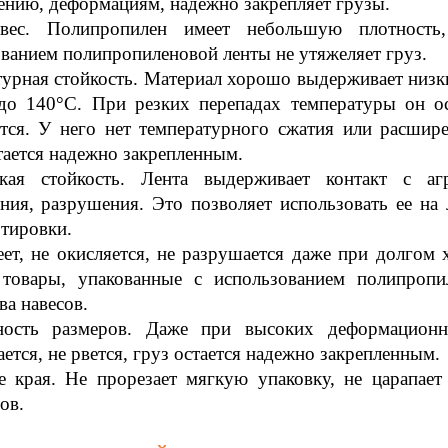
ению, деформациям, надежно закрепляет грузы.
ес. Полипропилен имеет небольшую плотность,
ванием полипропиленовой ленты не утяжеляет груз.
урная стойкость. Материал хорошо выдерживает низки
 до 140°C. При резких перепадах температуры он ос
тся. У него нет температурного сжатия или расшир
тается надежно закрепленным.
кая стойкость. Лента выдерживает контакт с аг
ения, разрушения. Это позволяет использовать ее н
тировки.
ет, не окисляется, не разрушается даже при долгом 
 товары, упакованные с использованием полипропи
ва навесов.
ность размеров. Даже при высоких деформационн
ается, не рвется, груз остается надежно закрепленным.
е края. Не прорезает мягкую упаковку, не царапает
ов.